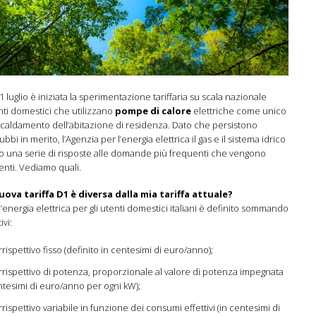
 1 luglio è iniziata la sperimentazione tariffaria su scala nazionale
ienti domestici che utilizzano
pompe di calore
elettriche come unico
iscaldamento dell’abitazione di residenza. Dato che persistono
bbi in merito, l’Agenzia per l’energia elettrica il gas e il sistema idrico
o una serie di risposte alle domande più frequenti che vengono
lienti. Vediamo quali.
nuova tariffa D1 è diversa dalla mia tariffa attuale?
l’energia elettrica per gli utenti domestici italiani è definito sommando
ivi:
rispettivo fisso (definito in centesimi di euro/anno);
rispettivo di potenza, proporzionale al valore di potenza impegnata
ntesimi di euro/anno per ogni kW);
rispettivo variabile in funzione dei consumi effettivi (in centesimi di