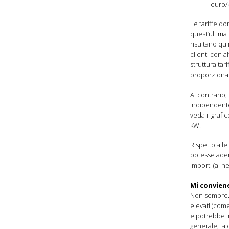
euro/
Le tariffe d
quest’ultima
risultano qu
clienti con a
struttura tar
proporzional
Al contrario
indipendente
veda il grafi
kW.
Rispetto alle
potesse aderi
importi (al n
Mi conviene
Non sempre. L
elevati (com
e potrebbe i
generale, la