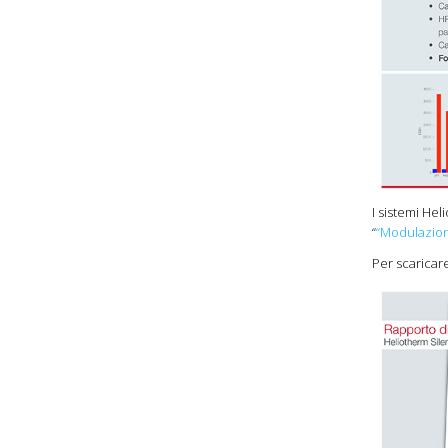
I sistemi Hel
“
“Modulazion
Per scaricar