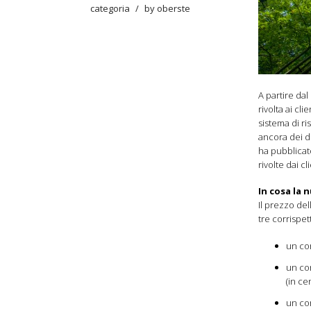
categoria
/
by
oberste
A partire dal
rivolta ai cl
sistema di r
ancora dei du
ha pubblicat
rivolte dai c
In cosa la 
Il prezzo del
tre corrispett
un cor
un cor
(in ce
un cor