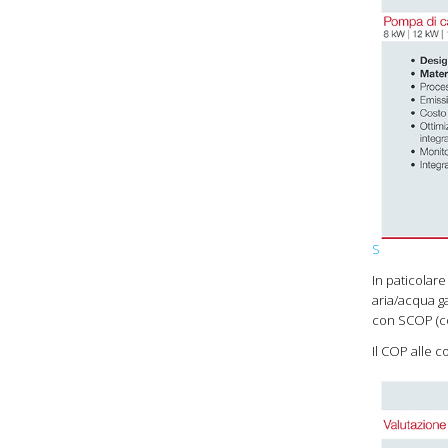
S
In paticolare
aria/acqua ga
con SCOP (co
Il COP alle c