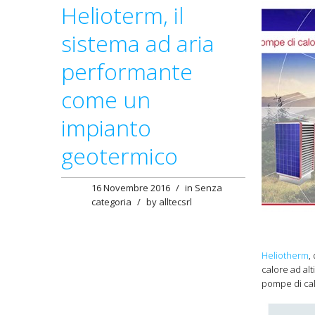
Helioterm, il
sistema ad aria
performante
come un
impianto
geotermico
16 Novembre 2016
/
in
Senza
categoria
/
by
alltecsrl
Heliotherm
,
calore ad alt
pompe di cal