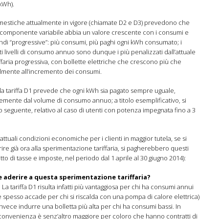
kWh).
omestiche attualmente in vigore (chiamate D2 e D3) prevedono che
 componente variabile abbia un valore crescente con i consumi e
indi “progressive”: più consumi, più paghi ogni kWh consumato; i
lti livelli di consumo annuo sono dunque i più penalizzati dall’attuale
iffaria progressiva, con bollette elettriche che crescono più che
mente all’incremento dei consumi.
, la tariffa D1 prevede che ogni kWh sia pagato sempre uguale,
mente dal volume di consumo annuo; a titolo esemplificativo, si
co seguente, relativo al caso di utenti con potenza impegnata fino a 3
 attuali condizioni economiche per i clienti in maggior tutela, se si
re già ora alla sperimentazione tariffaria, si pagherebbero questi
etto di tasse e imposte, nel periodo dal 1 aprile al 30 giugno 2014):
 aderire a questa sperimentazione tariffaria?
a tariffa D1 risulta infatti più vantaggiosa per chi ha consumi annui
e spesso accade per chi si riscalda con una pompa di calore elettrica)
nvece indurre una bolletta più alta per chi ha consumi bassi. In
 convenienza è senz’altro maggiore per coloro che hanno contratti di