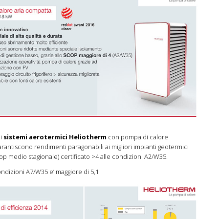
 i
sistemi aerotermici Heliotherm
con pompa di calore
rantiscono rendimenti paragonabili ai migliori impianti geotermici
p medio stagionale) certificato >4 alle condizioni A2/W35.
ondizioni A7/W35 e’ maggiore di 5,1