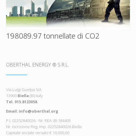
198089.97 tonnellate di CO2
OBERTHAL ENERGY ® S.R.L.
Via Luigi Guelpa 5/A
13900
Biella
(BI) Italy
Tel. 015.8123058
Email: info@oberthal.org
P.I. 02252840026 - Nr. REA: BI-184403
Nr. iscrizione Reg. Imp. 02252840026 Biella
Capitale sociale versato € 10.000,00