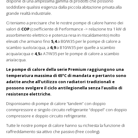
dispone di una amplissima gamma di prodotti che possono
soddisfare qualsisi esigenza dalla piccola abitazione privata alla
grande realtà industriale.
Ci teniamo a precisare che le nostre pompe di calore hanno dei
valori di
COP
(coefficiente di Performance -> relazione tra 1 kW di
assorbimento elettrico e potenza resa in riscaldamento) molto
elevati che arrivano fino
5,4
a B0/W35 per le pompe di calore a
scambio suolo/acqua, a
6,9
a B10/W35 per quelle a scambio
acqua/acqua e
4,5
a A7/W35 per le pompe di calore a scambio
aria/acqua.
Le pompe di calore della serie Premium raggiungono una
temperatura massima di 65°C di mandata e pertanto sono
adatte anche all’utilizzo con radiatori tradizionali e
possono svolgere il ciclo antilegionella senza l’ausilio di
resistenze elettriche.
Disponioamo di pompe di calore “tandem” con doppio
conmpressore e singolo circuito refrigerante “doppel” con doppio
compressore e doppio circuito refrigerante.
Tutte le nostre pompe di calore hanno su richiesta la funzione di
raffreddamento sia attivo che passivo (free cooling).