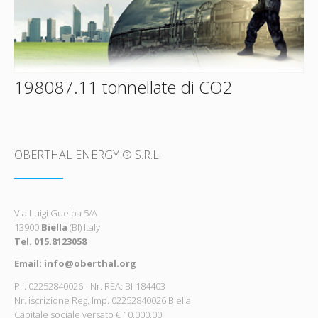
198087.11 tonnellate di CO2
OBERTHAL ENERGY ® S.R.L.
Via Luigi Guelpa 5/A
13900
Biella
(BI) Italy
Tel. 015.8123058
Email: info@oberthal.org
P.I. 02252840026 - Nr. REA: BI-184403
Nr. iscrizione Reg. Imp. 02252840026 Biella
Capitale sociale versato € 10.000,00