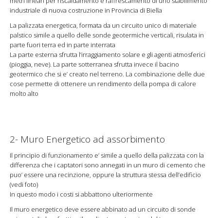
metri lineari per riscaldamento e raffrescamento di uno stabilimento
industriale di nuova costruzione in Provincia di Biella
La palizzata energetica, formata da un circuito unico di materiale
palstico simile a quello delle sonde geotermiche verticali, risulata in
parte fuori terra ed in parte interrata
La parte esterna sfrutta l’irraggiamento solare e gli agenti atmosferici
(pioggia, neve). La parte sotterranea sfrutta invece il bacino
geotermico che si e’ creato nel terreno. La combinazione delle due
cose permette di ottenere un rendimento della pompa di calore
molto alto
2- Muro Energetico ad assorbimento
Il principio di funzionamento e’ simile a quello della palizzata con la
differenza che i captatori sono annegati in un muro di cemento che
puo’ essere una recinzione, oppure la struttura stessa dell’edificio
(vedi foto)
In questo modo i costi si abbattono ulteriormente
Il muro energetico deve essere abbinato ad un circuito di sonde