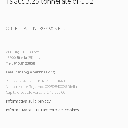
198053.25 tonnellate di CO2
OBERTHAL ENERGY ® S.R.L.
Via Luigi Guelpa 5/A
13900
Biella
(BI) Italy
Tel. 015.8123058
Email: info@oberthal.org
P.I. 02252840026 - Nr. REA: BI-184403
Nr. iscrizione Reg. Imp. 02252840026 Biella
Capitale sociale versato € 10.000,00
Informativa sulla privacy
Informativa sul trattamento dei cookies