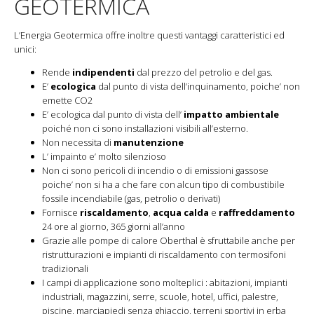
GEOTERMICA
L’Energia Geotermica offre inoltre questi vantaggi caratteristici ed
unici:
Rende
indipendenti
dal prezzo del petrolio e del gas.
E’
ecologica
dal punto di vista dell’inquinamento, poiche’ non
emette CO2
E’ ecologica dal punto di vista dell’
impatto ambientale
poiché non ci sono installazioni visibili all’esterno.
Non necessita di
manutenzione
L’ impainto e’ molto silenzioso
Non ci sono pericoli di incendio o di emissioni gassose
poiche’ non si ha a che fare con alcun tipo di combustibile
fossile incendiabile (gas, petrolio o derivati)
Fornisce
riscaldamento
,
acqua calda
e
raffreddamento
24 ore al giorno, 365 giorni all’anno
Grazie alle pompe di calore Oberthal è sfruttabile anche per
ristrutturazioni e impianti di riscaldamento con termosifoni
tradizionali
I campi di applicazione sono molteplici : abitazioni, impianti
industriali, magazzini, serre, scuole, hotel, uffici, palestre,
piscine, marciapiedi senza ghiaccio, terreni sportivi in erba